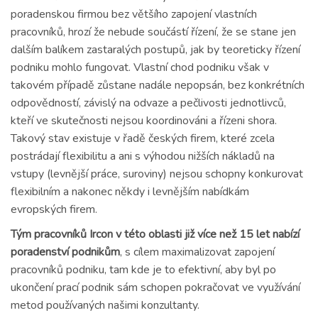
poradenskou firmou bez většího zapojení vlastních
pracovníků, hrozí že nebude součástí řízení, že se stane jen
dalším balíkem zastaralých postupů, jak by teoreticky řízení
podniku mohlo fungovat. Vlastní chod podniku však v
takovém případě zůstane nadále nepopsán, bez konkrétních
odpovědností, závislý na odvaze a pečlivosti jednotlivců,
kteří ve skutečnosti nejsou koordinováni a řízeni shora.
Takový stav existuje v řadě českých firem, které zcela
postrádají flexibilitu a ani s výhodou nižších nákladů na
vstupy (levnější práce, suroviny) nejsou schopny konkurovat
flexibilním a nakonec někdy i levnějším nabídkám
evropských firem.
Tým pracovníků Ircon v této oblasti již více než 15 let nabízí
poradenství podnikům
, s cílem maximalizovat zapojení
pracovníků podniku, tam kde je to efektivní, aby byl po
ukončení prací podnik sám schopen pokračovat ve využívání
metod používaných našimi konzultanty.