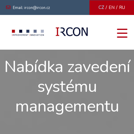
/
/
CZ
EN
RU
Email: ircon@ircon.cz
Nabídka zavedení
systému
managementu