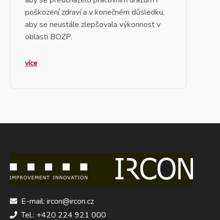
aby se předcházelo pracovním úrazům i
poškození zdraví a v konečném důsledku,
aby se neustále zlepšovala výkonnost v
oblasti BOZP.
více
E-mail: ircon@ircon.cz
Tel.: +420 224 921 000