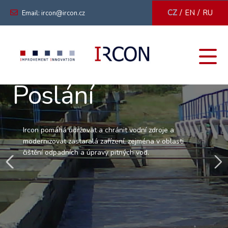
/
/
CZ
EN
RU
Email: ircon@ircon.cz
Poslání
Zku
Ircon pomáhá udržovat a chránit vodní zdroje a
modernizovat zastaralá zařízení, zejména v oblasti
čištění odpadních a úpravy pitných vod.
Disponujeme jedinečnou odbornou znalostí získanou
Více
mnohaletou činností v zemích jihovýchodní a centrální
Asie, východní Afriky a východní Evropy.