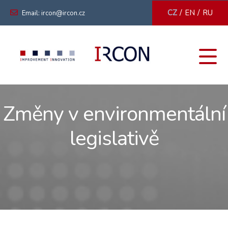
/
/
CZ
EN
RU
Email: ircon@ircon.cz
Změny v environmentální
legislativě