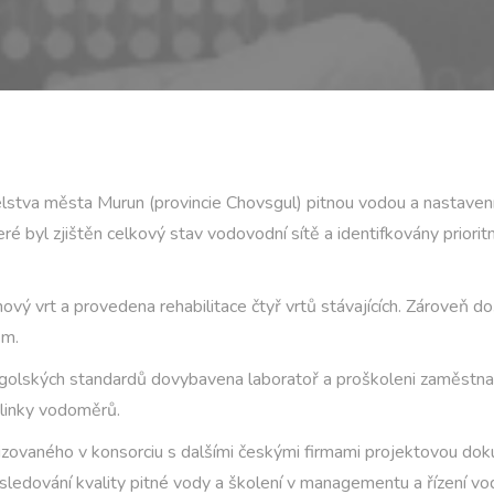
telstva města Murun (provincie Chovsgul) pitnou vodou a nastav
é byl zjištěn celkový stav vodovodní sítě a identifkovány priorit
nový vrt a provedena rehabilitace čtyř vrtů stávajících. Zároveň d
em.
ongolských standardů dovybavena laboratoř a proškoleni zaměstna
 linky vodoměrů.
realizovaného v konsorciu s dalšími českými firmami projektovou d
o sledování kvality pitné vody a školení v managementu a řízení v