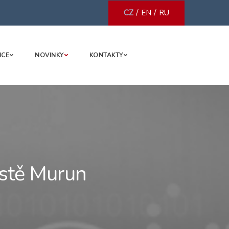
/
/
CZ
EN
RU
NCE
NOVINKY
KONTAKTY
stě Murun