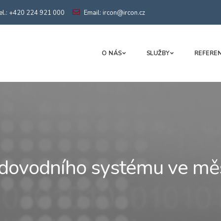
el.: +420 224 921 000
Email: ircon@ircon.cz
O NÁS
SLUŽBY
REFERE
odovodního systému ve mě