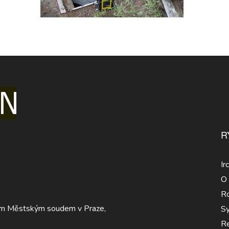
R
Ir
O 
Ro
eným Městským soudem v Praze,
Sy
Re