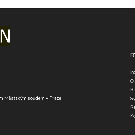
R
Ir
O 
Ro
eným Městským soudem v Praze,
Sy
Re
Ko