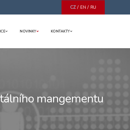
/
/
CZ
EN
RU
NCE
NOVINKY
KONTAKTY
ntálního mangementu