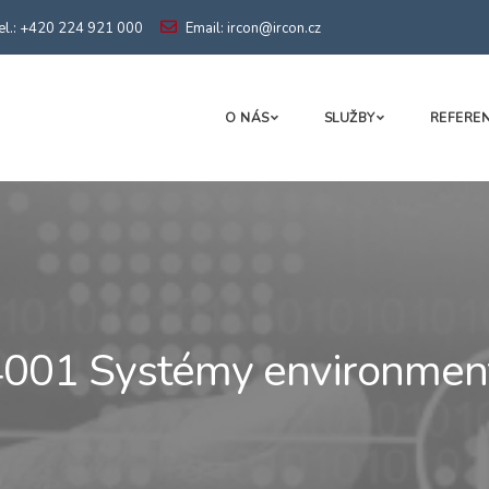
el.: +420 224 921 000
Email: ircon@ircon.cz
O NÁS
SLUŽBY
REFERE
4001 Systémy environme