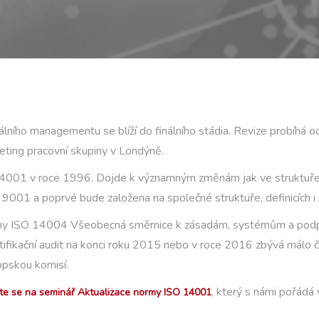
ho managementu se blíží do finálního stádia. Revize probíhá od
eting pracovní skupiny v Londýně.
14001 v roce 1996. Dojde k významným změnám jak ve struktuře n
001 a poprvé bude založena na společné struktuře, definicích i 
ormy ISO 14004 Všeobecná směrnice k zásadám, systémům a po
certifikační audit na konci roku 2015 nebo v roce 2016 zbývá mál
opskou komisí.
, který s námi pořádá
šte se na seminář Aktualizace normy ISO 14001