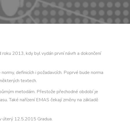
 roku 2013, kdy byl vydán první návrh a dokončení
ormy, definicích i požadavcích. Poprvé bude norma
některých textech.
dpůrným metodám. Přestože přechodné období je
o času. Také nařízení EMAS čekají změny na základě
 v úterý 12.5.2015 Gradua.