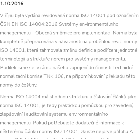
1.10.2016
V říjnu byla vydána revidovaná norma ISO 14004 pod označením
ČSN EN ISO 14004:2016 Systémy environmentálního
managementu - Obecná směrnice pro implementaci. Norma byla
kompletně přepracována v návaznosti na proběhlou revizi normy
ISO 14001, která zahrnovala změnu definic a podřízení jednotné
terminologii a struktuře norem pro systémy managementu.
Podíleli jsme se, v rámci našeho zapojení do činnosti Technické
normalizační komise TNK 106, na připomínkování překladu této
normy do češtiny.
Norma ISO 14004 má shodnou strukturu a číslování článků jako
norma ISO 14001, je tedy praktickou pomůckou pro zavedení,
zlepšování i auditování systému environmentálního
managementu. Pokud potřebujete dodatečné informace k
některému článku normy ISO 14001, zkuste nejprve přílohu A