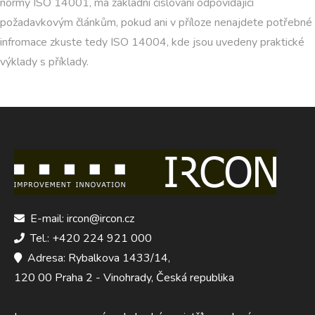
normy ISO 14001, má základní číslování odpovídající
požadavkovým článkům, pokud ani v příloze nenajdete potřebné
infromace zkuste tedy ISO 14004, kde jsou uvedeny praktické
výklady s příklady.
E-mail: ircon@ircon.cz
Tel.: +420 224 921 000
Adresa: Rybalkova 1433/14,
120 00 Praha 2 - Vinohrady, Česká republika