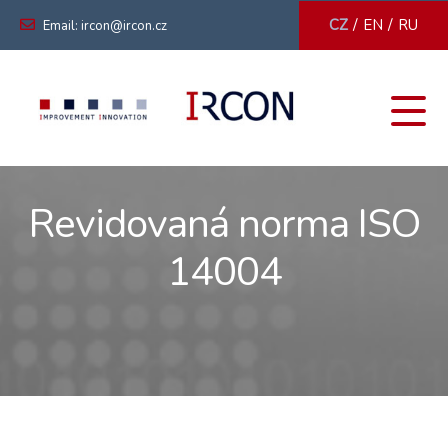
/
/
CZ
EN
RU
Email: ircon@ircon.cz
Revidovaná norma ISO
14004