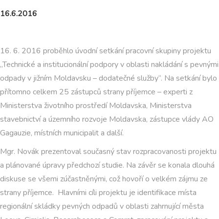
16.6.2016
16. 6. 2016 proběhlo úvodní setkání pracovní skupiny projektu
„Technické a institucionální podpory v oblasti nakládání s pevnými
odpady v jižním Moldavsku – dodatečné služby“. Na setkání bylo
přítomno celkem 25 zástupců strany příjemce – experti z
Ministerstva životního prostředí Moldavska, Ministerstva
stavebnictví a územního rozvoje Moldavska, zástupce vlády AO
Gagauzie, místních municipalit a další.
Mgr. Novák prezentoval současný stav rozpracovanosti projektu
a plánované úpravy předchozí studie. Na závěr se konala dlouhá
diskuse se všemi zúčastněnými, což hovoří o velkém zájmu ze
strany příjemce. Hlavními cíli projektu je identifikace místa
regionální skládky pevných odpadů v oblasti zahrnující města