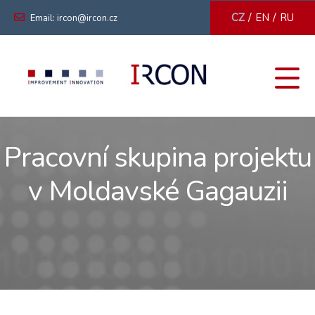
/
/
CZ
EN
RU
Email: ircon@ircon.cz
Pracovní skupina projektu
v Moldavské Gagauzii