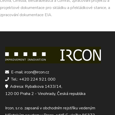
Leova, Cimislia, Besarabeasca a Comrat, zpracování projektu a
projektové dokumentace pro skládku a překládkové stanice, a
zpracování dokumentace EIA.
E-mail: ircon@ircon.cz
Tel.: +420 224 921 000
Adresa: Rybalkova 1433/14,
120 00 Praha 2 - Vinohrady, Česká republika
Ircon, s.r.o. zapsaná v obchodním rejstříku vedeným