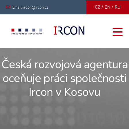
/
/
CZ
EN
RU
Email: ircon@ircon.cz
Česká rozvojová agentura
oceňuje práci společnosti
Ircon v Kosovu