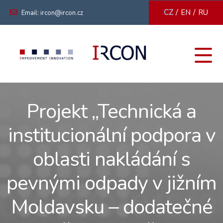
/
/
CZ
EN
RU
Email: ircon@ircon.cz
Projekt „Technická a
institucionální podpora v
oblasti nakládání s
pevnými odpady v jižním
Moldavsku – dodatečné