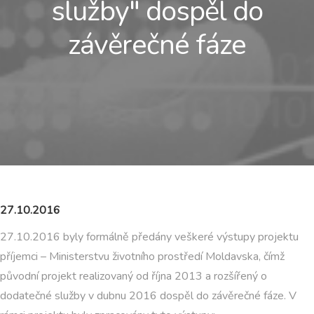
služby" dospěl do
závěrečné fáze
27.10.2016
27.10.2016 byly formálně předány veškeré výstupy projektu
příjemci – Ministerstvu životního prostředí Moldavska, čímž
původní projekt realizovaný od října 2013 a rozšířený o
dodatečné služby v dubnu 2016 dospěl do závěrečné fáze. V